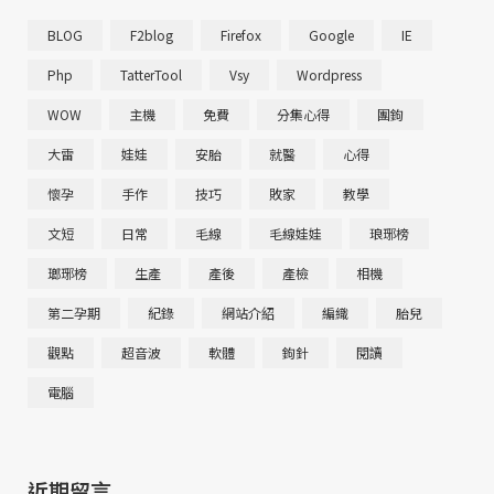
BLOG
F2blog
Firefox
Google
IE
Php
TatterTool
Vsy
Wordpress
WOW
主機
免費
分集心得
團鉤
大雷
娃娃
安胎
就醫
心得
懷孕
手作
技巧
敗家
教學
文短
日常
毛線
毛線娃娃
琅琊榜
瑯琊榜
生產
產後
產檢
相機
第二孕期
紀錄
網站介紹
編織
胎兒
觀點
超音波
軟體
鉤針
閱讀
電腦
近期留言