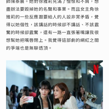
師陳泰展。她對徐雅莉充滿了憎恨和不屑，想
盡辦法要毀掉她的名聲和事業。而且女主角徐
雅莉的一些反應跟要給人的人設非常矛盾，覺
得以她個性，該講話的時候卻不講話、不該震
驚的時候卻震驚，還有一路一直張著嘴讓我很
想幫她把嘴唇閉上。我覺得這部劇的網紅之間
的爭端也是無聊透頂。