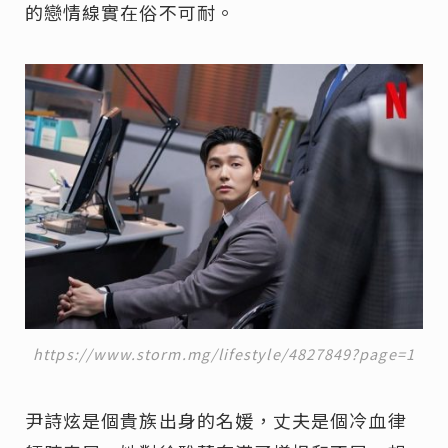
的戀情線實在俗不可耐。
https://www.storm.mg/lifestyle/4827849?page=1
尹詩炫是個貴族出身的名媛，丈夫是個冷血律