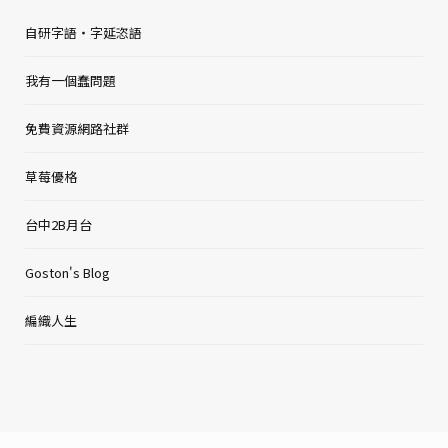
自研字語・字延恣語
我有一個蠢問題
免費資源網路社群
草莓優格
台中2B月台
Goston's Blog
編織人生