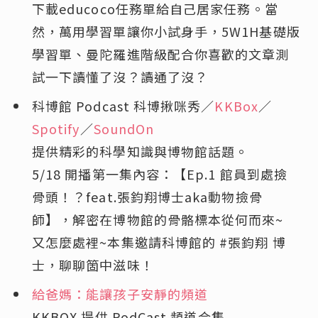
下載educoco任務單給自己居家任務。當
然，萬用學習單讓你小試身手，5W1H基礎版
學習單、曼陀羅進階級配合你喜歡的文章測
試一下讀懂了沒？讀通了沒？
科博館 Podcast 科博揪咪秀／
KKBox
／
Spotify
／
SoundOn
提供精彩的科學知識與博物館話題。
5/18 開播第一集內容：【Ep.1 館員到處撿
骨頭！？feat.張鈞翔博士aka動物撿骨
師】，解密在博物館的骨骼標本從何而來~
又怎麼處裡~本集邀請科博館的 #張鈞翔 博
士，聊聊箇中滋味！
給爸媽：能讓孩子安靜的頻道
KKBOX 提供 PodCast 頻道合集