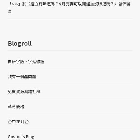
「
vsy
」於〈
經血有味道嗎？&月亮褲可以讓經血沒味道嗎？
〉發佈留
言
Blogroll
自研字語・字延恣語
我有一個蠢問題
免費資源網路社群
草莓優格
台中2B月台
Goston's Blog