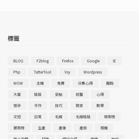
標籤
BLOG
F2blog
Firefox
Google
IE
Php
TatterTool
Vsy
Wordpress
WOW
主機
免費
分集心得
團鉤
大雷
娃娃
安胎
就醫
心得
懷孕
手作
技巧
敗家
教學
文短
日常
毛線
毛線娃娃
琅琊榜
瑯琊榜
生產
產後
產檢
相機
第二孕期
紀錄
網站介紹
編織
胎兒