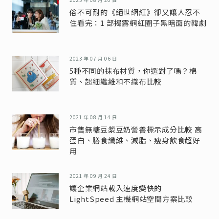
俗不可耐的《絕世網紅》卻又讓人忍不
住看完：1 部揭露網紅圈子黑暗面的韓劇
2023 年 07 月 06 日
5種不同的抹布材質，你選對了嗎？棉
質、超細纖維和不織布比較
2021 年 08 月 14 日
市售無糖豆漿豆奶營養標示成分比較 高
蛋白、膳食纖維、減脂、瘦身飲食超好
用
2021 年 09 月 24 日
讓企業網站載入速度變快的
LightSpeed 主機網站空間方案比較