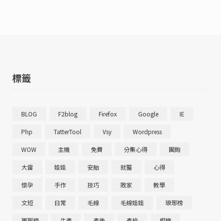
類
標籤
BLOG
F2blog
Firefox
Google
IE
Php
TatterTool
Vsy
Wordpress
WOW
主機
免費
分集心得
團鉤
大雷
娃娃
安胎
就醫
心得
懷孕
手作
技巧
敗家
教學
文短
日常
毛線
毛線娃娃
琅琊榜
瑯琊榜
生產
產後
產檢
相機