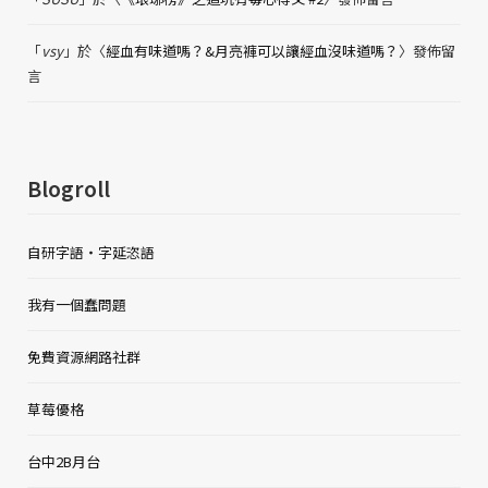
「
vsy
」於〈
經血有味道嗎？&月亮褲可以讓經血沒味道嗎？
〉發佈留
言
Blogroll
自研字語・字延恣語
我有一個蠢問題
免費資源網路社群
草莓優格
台中2B月台