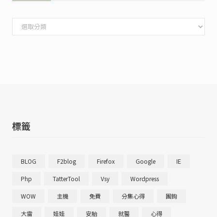
文
章
分
類
標籤
BLOG
F2blog
Firefox
Google
IE
Php
TatterTool
Vsy
Wordpress
WOW
主機
免費
分集心得
團鉤
大雷
娃娃
安胎
就醫
心得