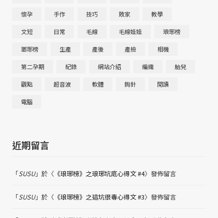
懷孕
手作
技巧
敗家
教學
文短
日常
毛線
毛線娃娃
琅琊榜
瑯琊榜
生產
產後
產檢
相機
第二孕期
紀錄
網站介紹
編織
胎兒
觀點
超音波
軟體
鉤針
閱讀
電腦
近期留言
「
SUSU
」於〈
《琅琊榜》之琅琊坑底心得文 #4
〉發佈留言
「
SUSU
」於〈
《琅琊榜》之這坑很毒心得文 #3
〉發佈留言