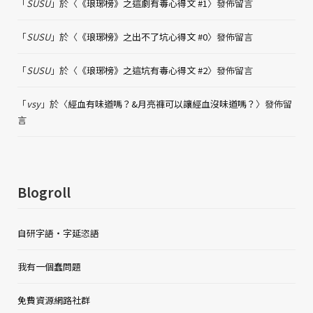
「
SUSU
」於〈
《琅琊榜》之這劇有毒心得文 #1
〉發佈留言
「
SUSU
」於〈
《琅琊榜》之出不了坑心得文 #0
〉發佈留言
「
SUSU
」於〈
《琅琊榜》之這坑有毒心得文 #2
〉發佈留言
「
vsy
」於〈
經血有味道嗎？&月亮褲可以讓經血沒味道嗎？
〉發佈留
言
Blogroll
自研字語・字延恣語
我有一個蠢問題
免費資源網路社群