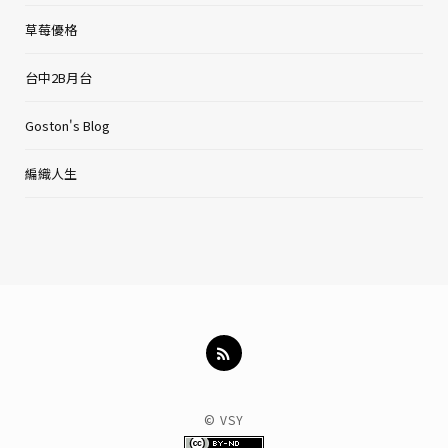
草莓優格
台中2B月台
Goston's Blog
編織人生
© VSY