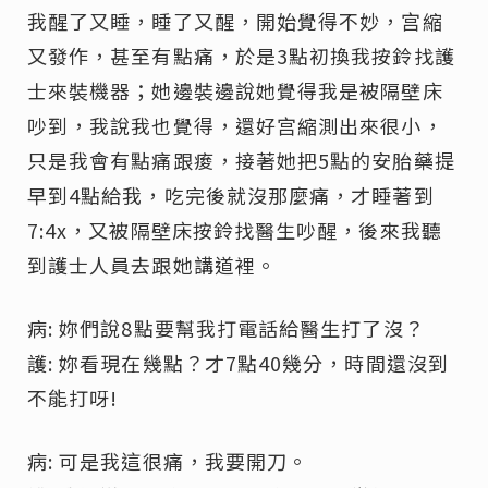
我醒了又睡，睡了又醒，開始覺得不妙，宫縮
又發作，甚至有點痛，於是3點初換我按鈴找護
士來裝機器；她邊裝邊說她覺得我是被隔壁床
吵到，我說我也覺得，還好宫縮測出來很小，
只是我會有點痛跟痠，接著她把5點的安胎藥提
早到4點給我，吃完後就沒那麼痛，才睡著到
7:4x，又被隔壁床按鈴找醫生吵醒，後來我聽
到護士人員去跟她講道裡。
病: 妳們說8點要幫我打電話給醫生打了沒？
護: 妳看現在幾點？才7點40幾分，時間還沒到
不能打呀!
病: 可是我這很痛，我要開刀。