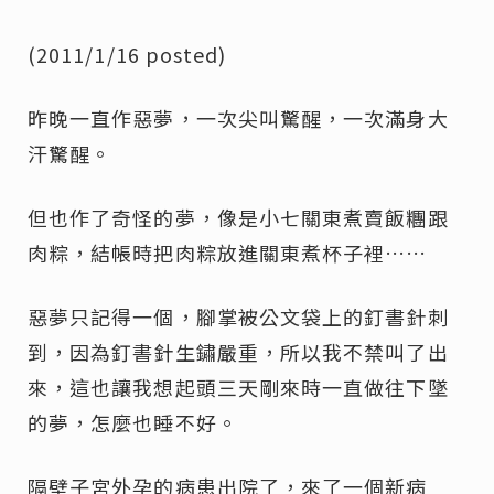
(2011/1/16 posted)
昨晚一直作惡夢，一次尖叫驚醒，一次滿身大
汗驚醒。
但也作了奇怪的夢，像是小七關東煮賣飯糰跟
肉粽，結帳時把肉粽放進關東煮杯子裡……
惡夢只記得一個，腳掌被公文袋上的釘書針刺
到，因為釘書針生鏽嚴重，所以我不禁叫了出
來，這也讓我想起頭三天剛來時一直做往下墜
的夢，怎麼也睡不好。
隔壁子宮外孕的病患出院了，來了一個新病