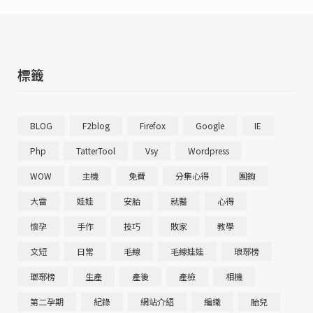
標籤
BLOG
F2blog
Firefox
Google
IE
Php
TatterTool
Vsy
Wordpress
WOW
主機
免費
分集心得
團鉤
大雷
娃娃
安胎
就醫
心得
懷孕
手作
技巧
敗家
教學
文短
日常
毛線
毛線娃娃
琅琊榜
瑯琊榜
生產
產後
產檢
相機
第二孕期
紀錄
網站介紹
編織
胎兒