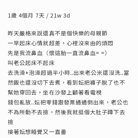
1歲 4個月 7天 / 21w 3d
昨天嚴格來說還真不是個快樂的母親節
一早起床心情就超差，心裡沒來由的煩悶
先是我流鼻血（懷這胎一直流鼻血= =）
叫老公起床不起床
去洗澡+泡澡超過半小時..出來老公米還沒洗..當
然飯也還沒切下去煮，看到妘把褲子脫了也不
幫她穿回去，坐在沙發上顧著看電視
錢包亂放..妘把零錢跟發票通通倒出來，老公也
不為所動不去撿，然後我就挺個大肚子蹲下去
撿
接著妘想睡覺又一直番