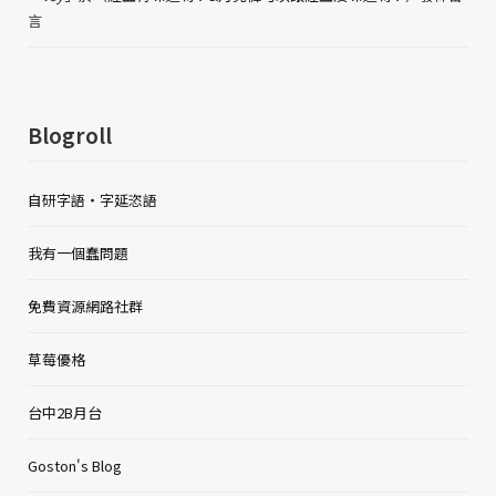
言
Blogroll
自研字語・字延恣語
我有一個蠢問題
免費資源網路社群
草莓優格
台中2B月台
Goston's Blog