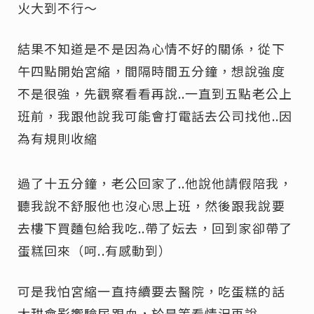
火大到不行～
結果不知道是不是因為心情不好的關係，從下
午四點開始宮縮，間隔時間五分鐘，想說強度
不是很強，先觀察看看再說..一直到五點老公上
班前，我跟他說我可能會打電話去公司找他..因
為有規則收縮
過了十五分鐘，老公回家了..他說他請假陪我，
聽我說不舒服他也沒心思上班，然後跟我說要
去樓下買麵包給我吃..帶了妘去，回到家卻帶了
蛋糕回來（呵..有感動到）
可是我怕宮縮一直持續要去醫院，吃蛋糕的話
太甜會影響驗尿跟血，於是等看情況再說