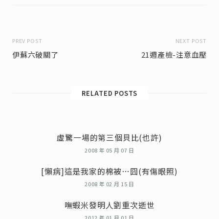
PREV POST
NEXT POST
伊蘇六破關了
21週產檢-注意血壓
RELATED POSTS
虛驚一場的第三個貝比(也許)
2008 年 05 月 07 日
[懶病]這是我家的棉被…囧(有傷眼照)
2008 年 02 月 15 日
嘸蝦米發明人劉重次逝世
2012 年 01 月 01 日