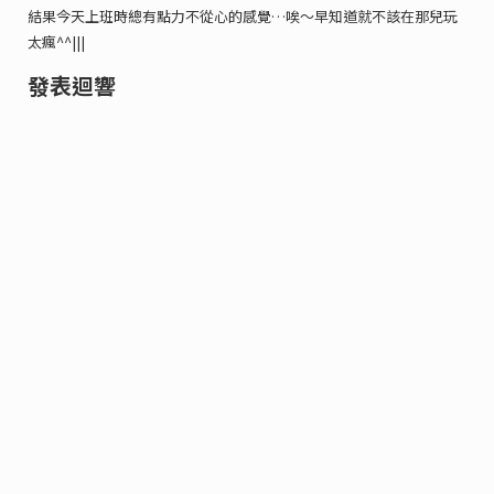
結果今天上班時總有點力不從心的感覺…唉～早知道就不該在那兒玩
太瘋^^|||
發表迴響