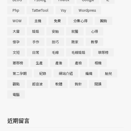
Php
TatterTool
Vsy
Wordpress
WOW
主機
免費
分集心得
團鉤
大雷
娃娃
安胎
就醫
心得
懷孕
手作
技巧
敗家
教學
文短
日常
毛線
毛線娃娃
琅琊榜
瑯琊榜
生產
產後
產檢
相機
第二孕期
紀錄
網站介紹
編織
胎兒
觀點
超音波
軟體
鉤針
閱讀
電腦
近期留言