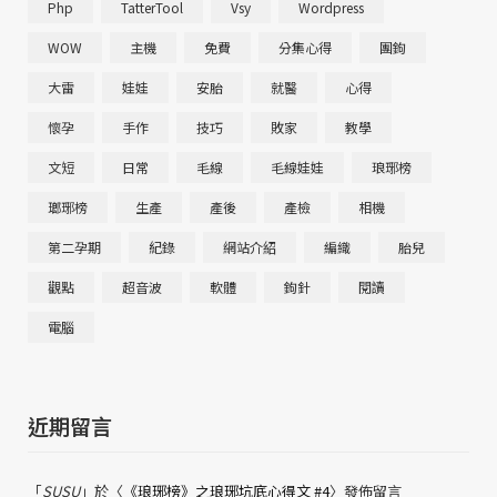
Php
TatterTool
Vsy
Wordpress
WOW
主機
免費
分集心得
團鉤
大雷
娃娃
安胎
就醫
心得
懷孕
手作
技巧
敗家
教學
文短
日常
毛線
毛線娃娃
琅琊榜
瑯琊榜
生產
產後
產檢
相機
第二孕期
紀錄
網站介紹
編織
胎兒
觀點
超音波
軟體
鉤針
閱讀
電腦
近期留言
「
SUSU
」於〈
《琅琊榜》之琅琊坑底心得文 #4
〉發佈留言