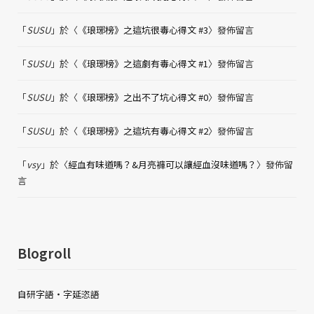
「
SUSU
」於〈
《琅琊榜》之這坑很毒心得文 #3
〉發佈留言
「
SUSU
」於〈
《琅琊榜》之這劇有毒心得文 #1
〉發佈留言
「
SUSU
」於〈
《琅琊榜》之出不了坑心得文 #0
〉發佈留言
「
SUSU
」於〈
《琅琊榜》之這坑有毒心得文 #2
〉發佈留言
「
vsy
」於〈
經血有味道嗎？&月亮褲可以讓經血沒味道嗎？
〉發佈留
言
Blogroll
自研字語・字延恣語