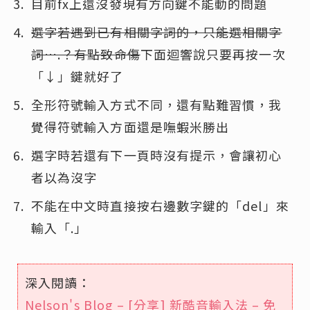
目前fx上還沒發現有方向鍵不能動的問題
選字若遇到已有相關字詞的，只能選相關字
詞….？有點致命傷
下面迴響說只要再按一次
「↓」鍵就好了
全形符號輸入方式不同，還有點難習慣，我
覺得符號輸入方面還是嘸蝦米勝出
選字時若還有下一頁時沒有提示，會讓初心
者以為沒字
不能在中文時直接按右邊數字鍵的「del」來
輸入「.」
深入閱讀：
Nelson's Blog – [分享] 新酷音輸入法 – 免