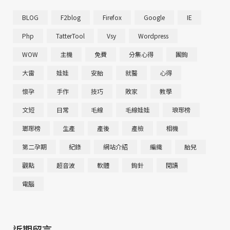
BLOG
F2blog
Firefox
Google
IE
Php
TatterTool
Vsy
Wordpress
WOW
主機
免費
分集心得
團鉤
大雷
娃娃
安胎
就醫
心得
懷孕
手作
技巧
敗家
教學
文短
日常
毛線
毛線娃娃
琅琊榜
瑯琊榜
生產
產後
產檢
相機
第二孕期
紀錄
網站介紹
編織
胎兒
觀點
超音波
軟體
鉤針
閱讀
電腦
近期留言