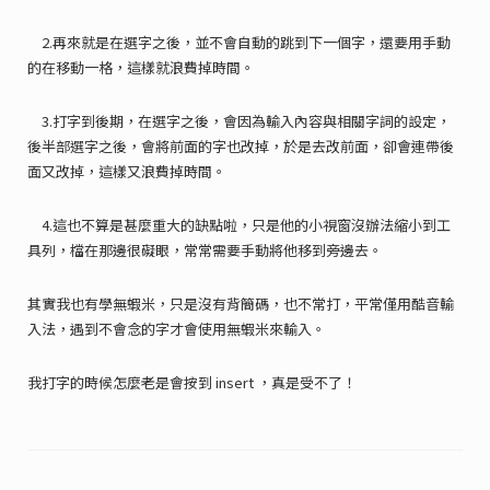
2.再來就是在選字之後，並不會自動的跳到下一個字，還要用手動
的在移動一格，這樣就浪費掉時間。
3.打字到後期，在選字之後，會因為輸入內容與相關字詞的設定，
後半部選字之後，會將前面的字也改掉，於是去改前面，卻會連帶後
面又改掉，這樣又浪費掉時間。
4.這也不算是甚麼重大的缺點啦，只是他的小視窗沒辦法縮小到工
具列，檔在那邊很礙眼，常常需要手動將他移到旁邊去。
其實我也有學無蝦米，只是沒有背簡碼，也不常打，平常僅用酷音輸
入法，遇到不會念的字才會使用無蝦米來輸入。
我打字的時候怎麼老是會按到 insert ，真是受不了！