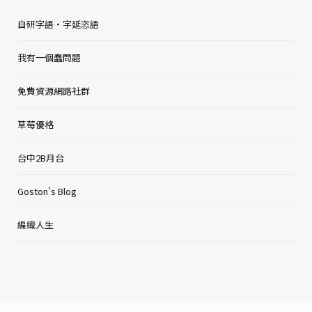
自研字語・字延恣語
我有一個蠢問題
免費資源網路社群
草莓優格
台中2B月台
Goston's Blog
編織人生