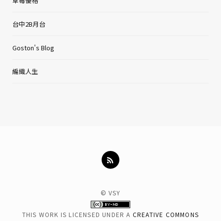
草莓優格
台中2B月台
Goston's Blog
編織人生
© VSY
THIS WORK IS LICENSED UNDER A
CREATIVE COMMONS