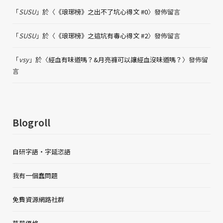
「
SUSU
」於〈
《琅琊榜》之出不了坑心得文 #0
〉發佈留言
「
SUSU
」於〈
《琅琊榜》之這坑有毒心得文 #2
〉發佈留言
「
vsy
」於〈
經血有味道嗎？&月亮褲可以讓經血沒味道嗎？
〉發佈留
言
Blogroll
自研字語・字延恣語
我有一個蠢問題
免費資源網路社群