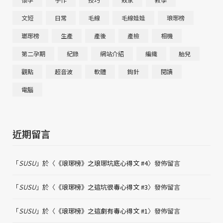
文短
日常
毛線
毛線娃娃
琅琊榜
瑯琊榜
生產
產後
產檢
相機
第二孕期
紀錄
網站介紹
編織
胎兒
觀點
超音波
軟體
鉤針
閱讀
電腦
近期留言
「
SUSU
」於〈
《琅琊榜》之琅琊坑底心得文 #4
〉發佈留言
「
SUSU
」於〈
《琅琊榜》之這坑很毒心得文 #3
〉發佈留言
「
SUSU
」於〈
《琅琊榜》之這劇有毒心得文 #1
〉發佈留言