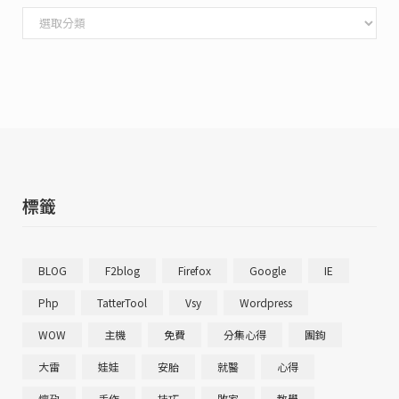
文
章
分
類
標籤
BLOG
F2blog
Firefox
Google
IE
Php
TatterTool
Vsy
Wordpress
WOW
主機
免費
分集心得
團鉤
大雷
娃娃
安胎
就醫
心得
懷孕
手作
技巧
敗家
教學