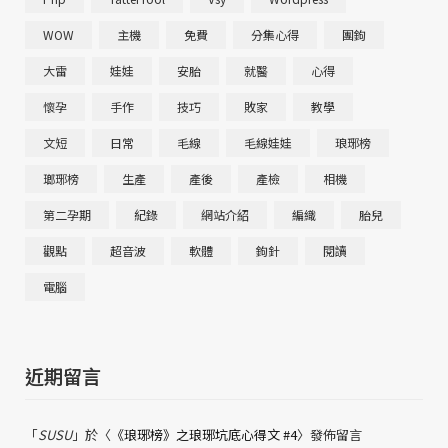
WOW
主機
免費
分集心得
團鉤
大雷
娃娃
安胎
就醫
心得
懷孕
手作
技巧
敗家
教學
文短
日常
毛線
毛線娃娃
琅琊榜
瑯琊榜
生產
產後
產檢
相機
第二孕期
紀錄
網站介紹
編織
胎兒
觀點
超音波
軟體
鉤針
閱讀
電腦
近期留言
「
SUSU
」於〈
《琅琊榜》之琅琊坑底心得文 #4
〉發佈留言