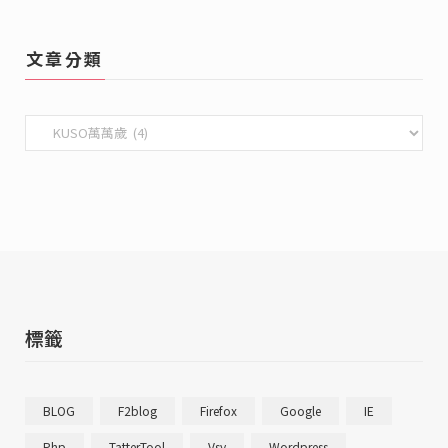
文章分類
文
章
分
類
標籤
BLOG
F2blog
Firefox
Google
IE
Php
TatterTool
Vsy
Wordpress